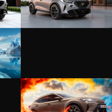
+
+
+