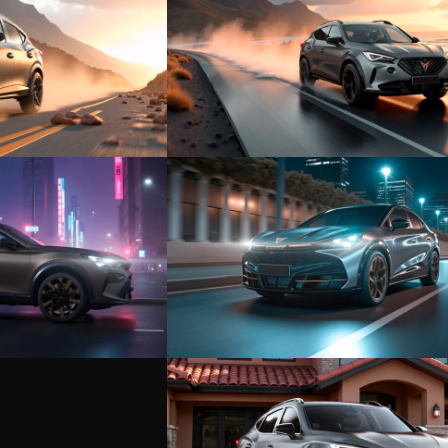
+
+
+
+