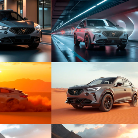
+
+
+
+