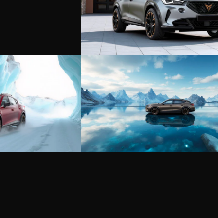
+
+
+
+
+
+